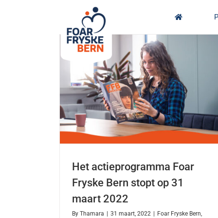
Skip
to
P
content
Het actieprogramma Foar
Fryske Bern stopt op 31
maart 2022
By
Thamara
|
31 maart, 2022
|
Foar Fryske Bern
,