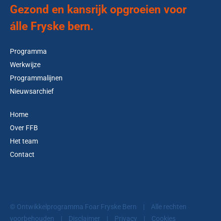
Gezond en kansrijk opgroeien voor
álle Fryske bern.
Programma
Werkwijze
Programmalijnen
Nieuwsarchief
Home
Over FFB
Het team
Contact
© Ontwikkelprogramma Foar Fryske Bern
|
Alle rechten
voorbehouden
|
Disclaimer
|
Privacy
|
Cookies