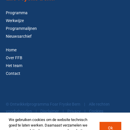
Programma
Werkwijze
Programmalijnen
Nieuwsarchief
Home
Over FFB
Het team
Contact
© Ontwikkelprogramma Foar Fryske Bern
|
Alle rechten
voorbehouden
|
Disclaimer
|
Privacy
|
Cookies
We gebruiken cookies om de website technisch
goed te laten werken. Daarnaast verzamelen we
Ok