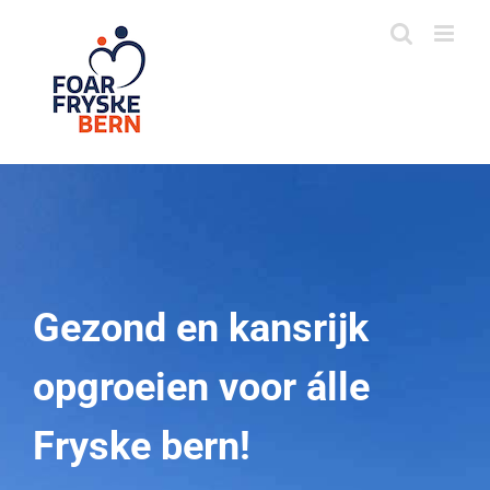
Skip
to
content
Gezond en kansrijk
opgroeien voor álle
Fryske bern!