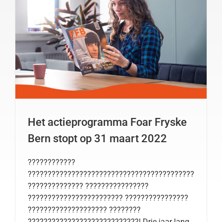
Het actieprogramma Foar Fryske
Bern stopt op 31 maart 2022
????????????
??????????????????????????????????????????
?????????????? ????????????????
???????????????????????? ????????????????
???????????????????? ????????
????????????????????????????! Drie jaar lang