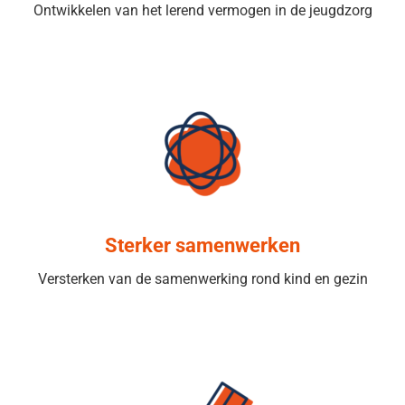
Ontwikkelen van het lerend vermogen in de jeugdzorg
STERKER SAMENWERKEN
Plannen moeten beter en eenvoudiger zodat
samenwerken loont en het proces versnelt. De verschillen
gaan nu ten koste van tijd aan kind en gezin.
Sterker samenwerken
Verder lezen
Versterken van de samenwerking rond kind en gezin
ONDERWIJS & ZORG