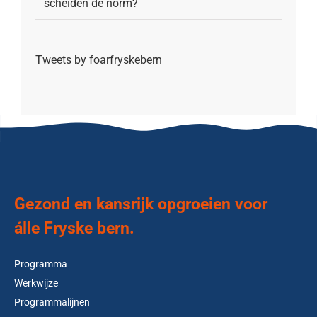
scheiden de norm?
Tweets by foarfryskebern
Gezond en kansrijk opgroeien voor
álle Fryske bern.
Programma
Werkwijze
Programmalijnen