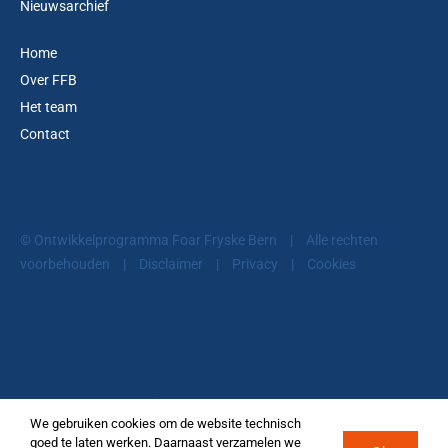
Nieuwsarchief
Home
Over FFB
Het team
Contact
© Ontwikkelprogramma Foar Fryske Bern
|
Alle rechten
voorbehouden
|
Disclaimer
|
Privacy
|
Cookies
© Ontwikkelprogramma Foar Fryske Bern
We gebruiken cookies om de website technisch
goed te laten werken. Daarnaast verzamelen we