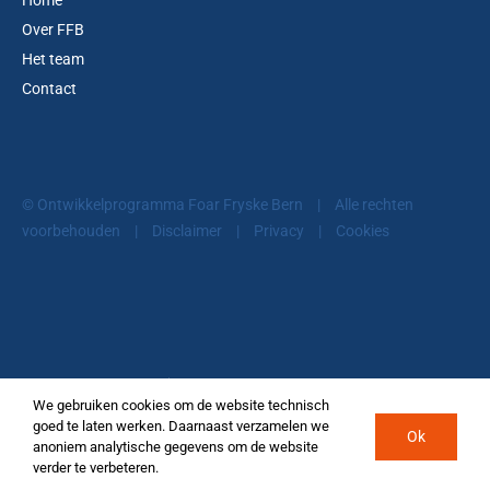
Home
Over FFB
Het team
Contact
© Ontwikkelprogramma Foar Fryske Bern
|
Alle rechten
voorbehouden
|
Disclaimer
|
Privacy
|
Cookies
© Ontwikkelprogramma Foar Fryske Bern
We gebruiken cookies om de website technisch
goed te laten werken. Daarnaast verzamelen we
Facebook
LinkedIn
Twitter
Ok
anoniem analytische gegevens om de website
verder te verbeteren.