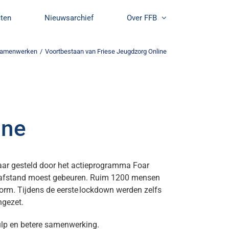
cten
Nieuwsarchief
Over FFB
 samenwerken
/
Voortbestaan van Friese Jeugdzorg Online
ine
baar gesteld door het actieprogramma Foar
p afstand moest gebeuren. Ruim 1200 mensen
rm. Tijdens de eerste lockdown werden zelfs
ngezet.
hulp en betere samenwerking.