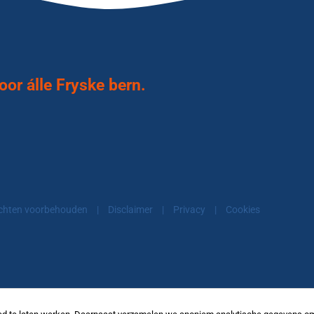
or álle Fryske bern.
echten voorbehouden
|
Disclaimer
|
Privacy
|
Cookies