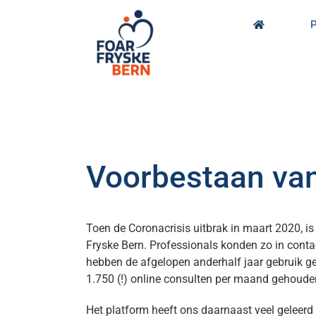
Skip
to
P
content
Voorbestaan van
Toen de Coronacrisis uitbrak in maart 2020, i
Fryske Bern. Professionals konden zo in con
hebben de afgelopen anderhalf jaar gebruik g
1.750 (!) online consulten per maand gehouden.
Het platform heeft ons daarnaast veel geleerd