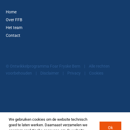
Home
Over FFB
Het team
Contact
© Ontwikkelprogramma Foar Fryske Bern
|
Alle rechten
voorbehouden
|
Disclaimer
|
Privacy
|
Cookies
© Ontwikkelprogramma Foar Fryske Bern
We gebruiken cookies om de website technisch
goed te laten werken. Daarnaast verzamelen we
Facebook
LinkedIn
Twitter
Ok