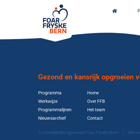
Skip
to
P
content
Gezond en kansrijk opgroeien vo
Programma
Home
Werkwijze
Over FFB
Programmalijnen
Het team
Nieuwsarchief
Contact
© Ontwikkelprogramma Foar Fryske Bern
|
Alle r