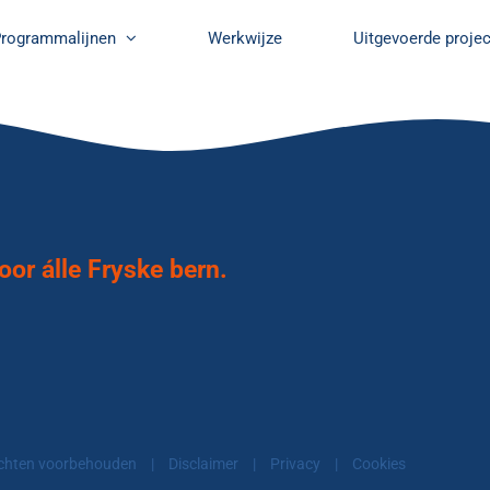
rogrammalijnen
Werkwijze
Uitgevoerde proje
or álle Fryske bern.
echten voorbehouden
|
Disclaimer
|
Privacy
|
Cookies