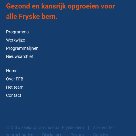
Gezond en kansrijk opgroeien voor
álle Fryske bern.
Programma
Werkwijze
Programmalijnen
Nieuwsarchief
Home
Over FFB
Het team
Contact
© Ontwikkelprogramma Foar Fryske Bern
|
Alle rechten
voorbehouden
|
Disclaimer
|
Privacy
|
Cookies